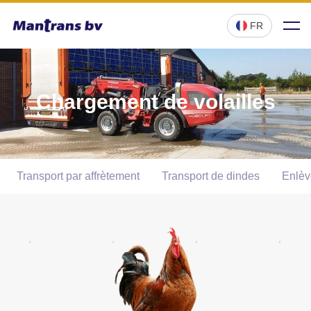
FR
Chargement de volailles
Transport par affrètement
Transport de dindes
Enlèv