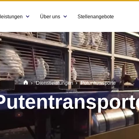
leistungen
Über uns
Stellenangebote
Dienstleistungen
Putentransporte
Putentransport