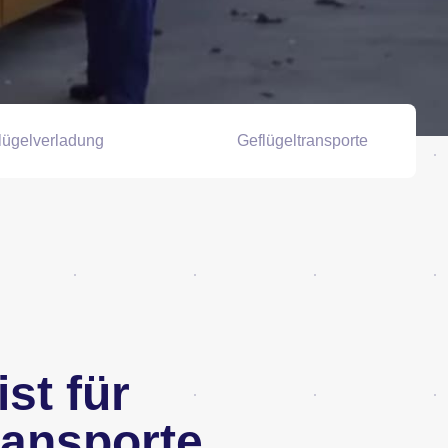
lügelverladung
Geflügeltransporte
ist für
ransporte