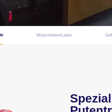
te
Mistschieben/Laden
Gef
Spezial
Putent