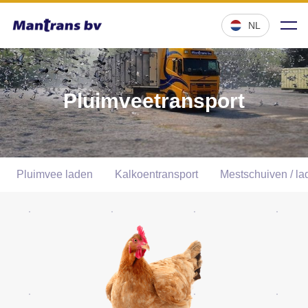
NL
Pluimveetransport
Pluimvee laden
Kalkoentransport
Mestschuiven / la