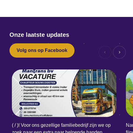
Onze laatste updates
Volg ons op Facebook
( / )! Voor ons gezellige familiebedrijf zijn we op
Nam
zoek naar een extra paar helpende handen.
fij